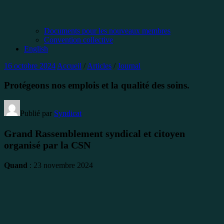
Documents pour les nouveaux membres
Convention collective
English
16 octobre 2024
Accueil
/
Articles
/
Journal
Protégeons nos emplois et la qualité des soins.
Publié par
Syndicat
Grand Rassemblement syndical et citoyen
organisé par la CSN
Quand
: 23 novembre 2024
OÙ
; Colisée de Trois-Rivières de 10h30 à 14h30
QUI
: les membres de la CSN, leurs familles et amis
Comment y aller : il y a des autobus gratuits. Réservez votre place