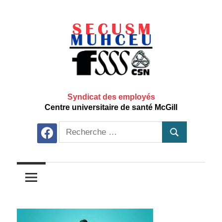
Aller
au
contenu
principal
Syndicat des employés
Centre universitaire de santé McGill
Recherche
facebook
Recherche
pour: