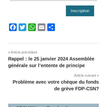
Inscription
Facebook
Twitter
WhatsApp
Email
Share
Navigation
Article précédent
Rappel : le 25 janvier 2024 Assemblée
de
générale sur l’entente de principe
l'article
Article suivant
Problème avec votre chèque du fonds
de grève FDP-CSN?