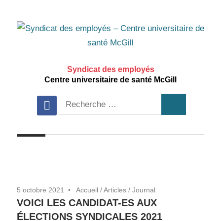
Aller
au
contenu
principal
Syndicat des employés
Centre universitaire de santé McGill
Recherche
facebook
Recherche
pour:
5 octobre 2021
Accueil
/
Articles
/
Journal
VOICI LES CANDIDAT-ES AUX
ÉLECTIONS SYNDICALES 2021