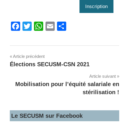
Inscription
Facebook
Twitter
WhatsApp
Email
Share
Navigation
Article précédent
Élections SECUSM-CSN 2021
de
Article suivant
l'article
Mobilisation pour l’équité salariale en
stérilisation !
Le SECUSM sur Facebook