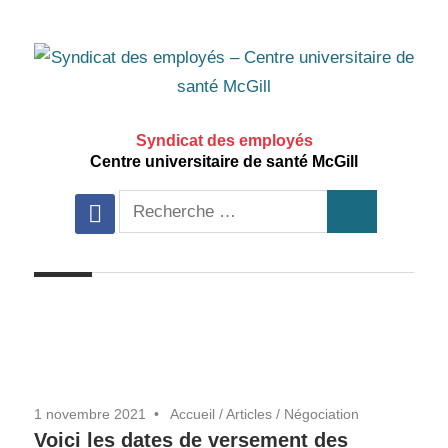
Aller
au
contenu
principal
Syndicat des employés
Centre universitaire de santé McGill
Recherche
facebook
Recherche
pour:
1 novembre 2021
Accueil
/
Articles
/
Négociation
Voici les dates de versement des