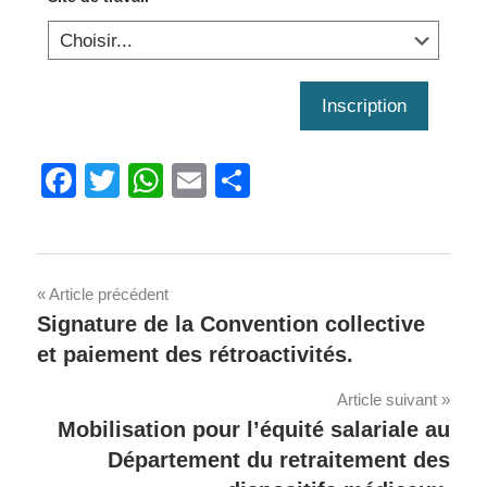
Inscription
Facebook
Twitter
WhatsApp
Email
Share
Navigation
Article précédent
Signature de la Convention collective
de
et paiement des rétroactivités.
l'article
Article suivant
Mobilisation pour l’équité salariale au
Département du retraitement des