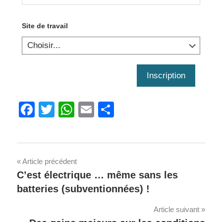
Site de travail
Inscription
Facebook
Twitter
WhatsApp
Email
Share
Navigation
Article précédent
C’est électrique … même sans les
de
batteries (subventionnées) !
l'article
Article suivant