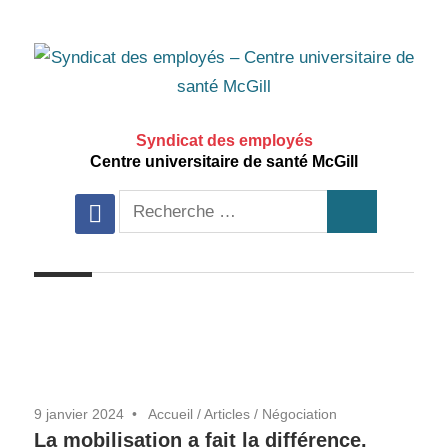
Aller
au
contenu
principal
Syndicat des employés
Centre universitaire de santé McGill
Recherche
facebook
Recherche
pour:
9 janvier 2024
Accueil
/
Articles
/
Négociation
La mobilisation a fait la différence.