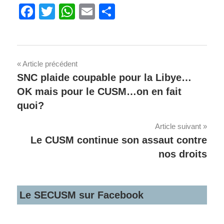
Facebook
Twitter
WhatsApp
Email
Share
Navigation
Article précédent
SNC plaide coupable pour la Libye…
de
OK mais pour le CUSM…on en fait
l'article
quoi?
Article suivant
Le CUSM continue son assaut contre
nos droits
Le SECUSM sur Facebook