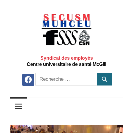
Aller
au
contenu
principal
Syndicat des employés
Centre universitaire de santé McGill
Recherche
facebook
Recherche
pour: